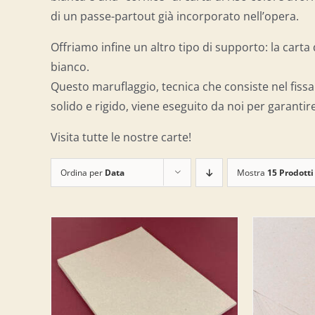
di un passe-partout già incorporato nell’opera.
Offriamo infine un altro tipo di supporto: la cart
bianco.
Questo maruflaggio, tecnica che consiste nel fissa
solido e rigido, viene eseguito da noi per garantire
Visita tutte le nostre carte!
Ordina per
Data
Mostra
15 Prodotti
LO
/
AGGIUNGI AL CARRELLO
/
AGG