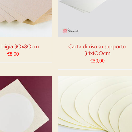
DETTAGLI
a bigia 30x80cm
Carta di riso su supporto
34x100cm
€
8,00
€
30,00
IUNGI AL CARRELLO
/
DETTAGLI