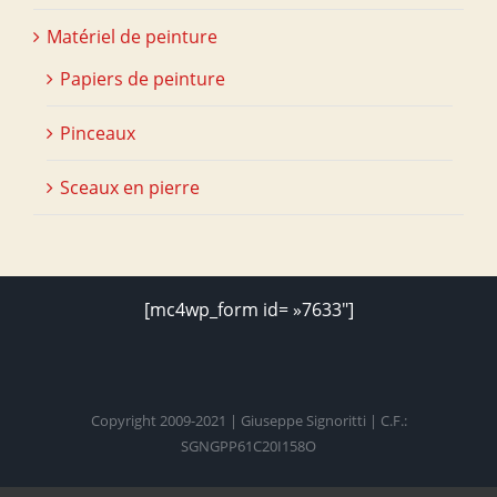
Matériel de peinture
Papiers de peinture
Pinceaux
Sceaux en pierre
[mc4wp_form id= »7633″]
Copyright 2009-2021 | Giuseppe Signoritti | C.F.:
SGNGPP61C20I158O