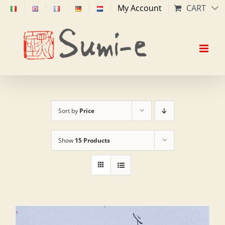
Skip
My Account
CART
to
content
Sort by
Price
Show
15 Products