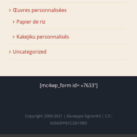
Œuvres personnalisées
Papier de riz
Kakejiku personnalisés
Uncategorized
[mc4wp_form id= »7633″]
Copyright 2009-2021 | Giuseppe Signoritti | C.F.:
SGNGPP61C20I158O