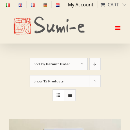
Skip
My Account
CART
to
content
Sort by
Default Order
Show
15 Products