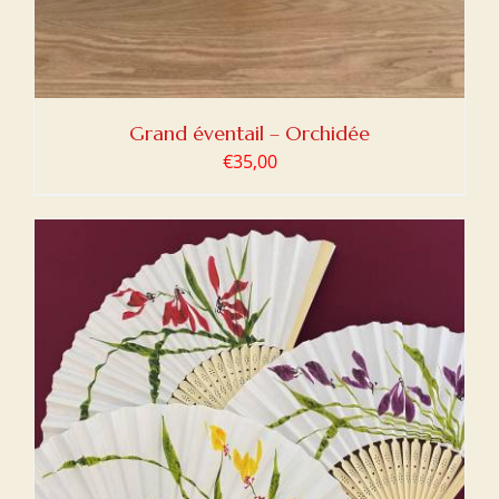
Grand éventail – Orchidée
€
35,00