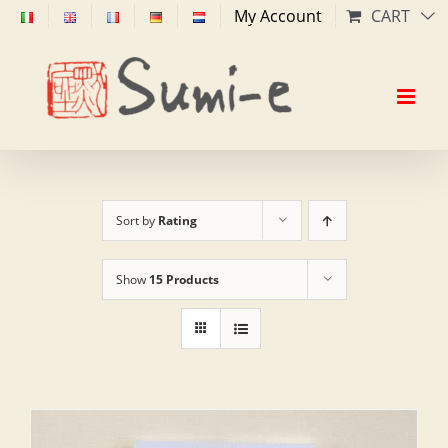
Skip
My Account
CART
to
content
Sort by
Rating
Show
15 Products