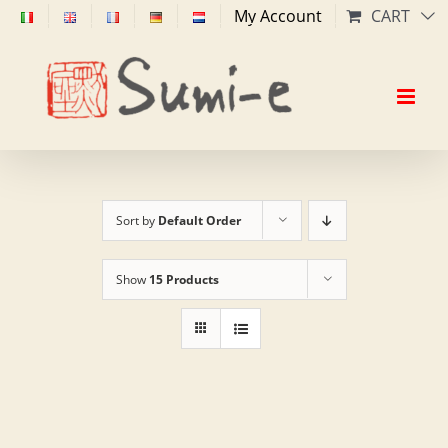
Skip
My Account
CART
to
content
Sort by
Default Order
Show
15 Products