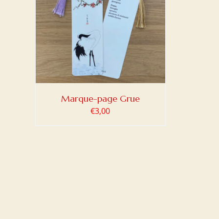
DETAILS
Marque-page Grue
€
3,00