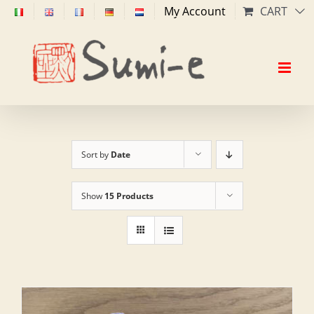
Skip
My Account
CART
to
content
Sort by
Date
Show
15 Products