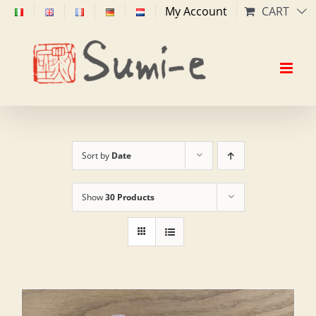
Skip
My Account
CART
to
content
Sort by
Date
Show
30 Products