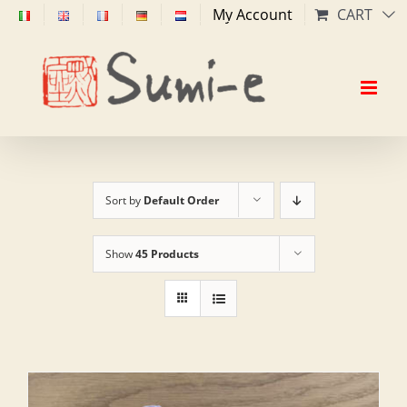
Skip
My Account
CART
to
content
Sort by
Default Order
Show
45 Products