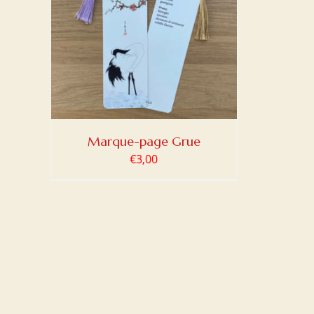
DETAILS
Marque-page Grue
€
3,00