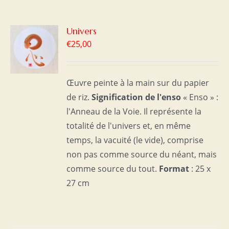
R
Univers
€
25,00
S
Œuvre peinte à la main sur du papier
de riz.
Signification de l'enso
« Enso » :
l'Anneau de la Voie. Il représente la
totalité de l'univers et, en même
temps, la vacuité (le vide), comprise
non pas comme source du néant, mais
comme source du tout.
Format
: 25 x
27 cm