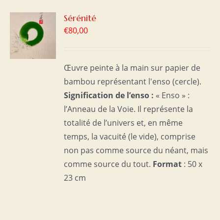
R
Sérénité
€
80,00
S
Œuvre peinte à la main sur papier de
bambou représentant l'enso (cercle).
Signification de l’enso :
« Enso » :
l’Anneau de la Voie. Il représente la
totalité de l’univers et, en même
temps, la vacuité (le vide), comprise
non pas comme source du néant, mais
comme source du tout.
Format
: 50 x
23 cm