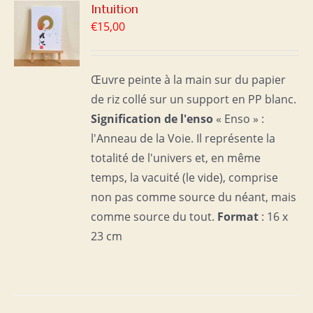
R
Intuition
€
15,00
S
Œuvre peinte à la main sur du papier
de riz collé sur un support en PP blanc.
Signification de l'enso
« Enso » :
l'Anneau de la Voie. Il représente la
totalité de l'univers et, en même
temps, la vacuité (le vide), comprise
non pas comme source du néant, mais
comme source du tout.
Format
: 16 x
23 cm