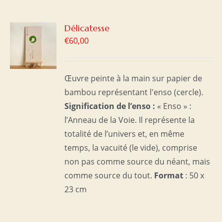
R
Délicatesse
€
60,00
S
Œuvre peinte à la main sur papier de
bambou représentant l'enso (cercle).
Signification de l’enso :
« Enso » :
l’Anneau de la Voie. Il représente la
totalité de l’univers et, en même
temps, la vacuité (le vide), comprise
non pas comme source du néant, mais
comme source du tout.
Format
: 50 x
23 cm