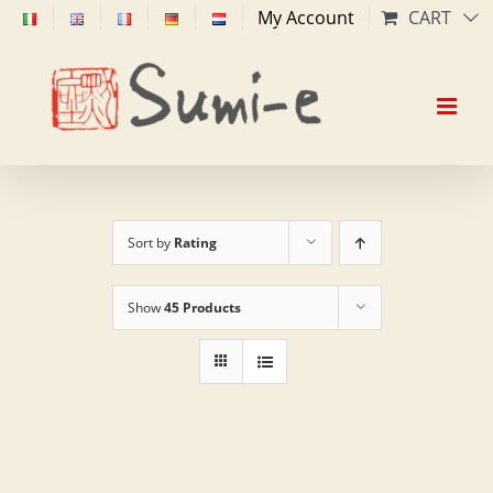
Skip
My Account
CART
to
content
Sort by
Rating
Show
45 Products