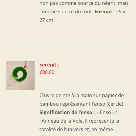
non pas comme source du néant, mais
comme source du tout.
Format
: 25 x
27 cm
R
Sérénité
€
80,00
S
Œuvre peinte à la main sur papier de
bambou représentant l'enso (cercle).
Signification de l’enso :
« Enso » :
l’Anneau de la Voie. Il représente la
totalité de l’univers et, en même