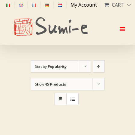
Skip
My Account
CART
to
content
Sort by
Popularity
Show
45 Products