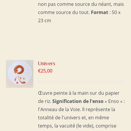
non pas comme source du néant, mais
comme source du tout.
Format
: 50 x
23 cm
R
Univers
€
25,00
S
Œuvre peinte à la main sur du papier
de riz.
Signification de l'enso
« Enso » :
l'Anneau de la Voie. Il représente la
totalité de l'univers et, en même
temps, la vacuité (le vide), comprise