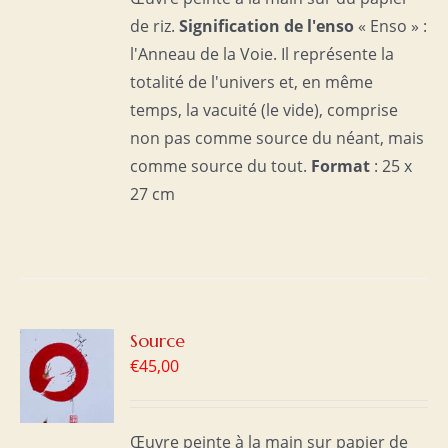
de riz.
Signification de l'enso
« Enso » :
l'Anneau de la Voie. Il représente la
totalité de l'univers et, en même
temps, la vacuité (le vide), comprise
non pas comme source du néant, mais
comme source du tout.
Format
: 25 x
27 cm
R
Source
€
45,00
S
Œuvre peinte à la main sur papier de