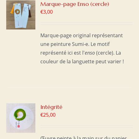
R
Marque-page Enso (cercle)
€
3,00
S
Marque-page original représentant
une peinture Sumi-e. Le motif
représenté ici est l'
enso
(cercle). La
couleur de la languette peut varier !
R
Intégrité
€
25,00
S
Œuvre peinte à la main sur du papier