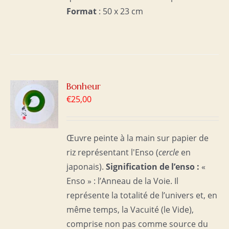
Format
: 50 x 23 cm
R
Bonheur
€
25,00
S
Œuvre peinte à la main sur papier de
riz représentant l'Enso (
cercle
en
japonais).
Signification de l’enso :
«
Enso » : l’Anneau de la Voie. Il
représente la totalité de l’univers et, en
même temps, la Vacuité (le Vide),
comprise non pas comme source du