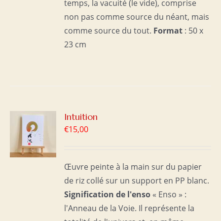
temps, la vacuité (le vide), comprise
non pas comme source du néant, mais
comme source du tout.
Format
: 50 x
23 cm
R
Intuition
€
15,00
S
Œuvre peinte à la main sur du papier
de riz collé sur un support en PP blanc.
Signification de l'enso
« Enso » :
l'Anneau de la Voie. Il représente la