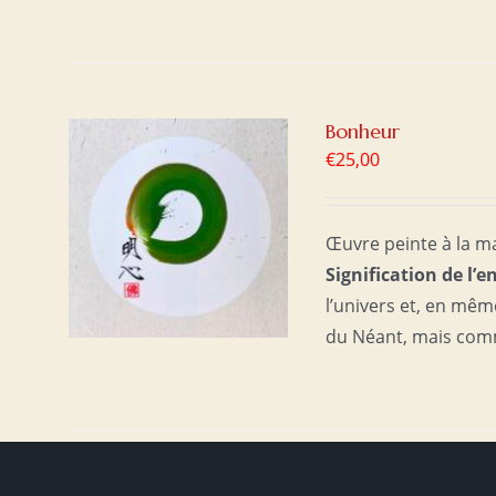
Bonheur
€
25,00
ER
/
Œuvre peinte à la ma
Signification de l’e
l’univers et, en mê
du Néant, mais com