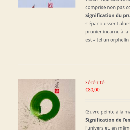
comprise non pas c
Signification du pr
s’épanouissent alors 
prunier incarne à la f
est « tel un orphelin
Sérénité
€
80,00
ER
/
Œuvre peinte à la m
Signification de l’e
l’univers et, en mêm