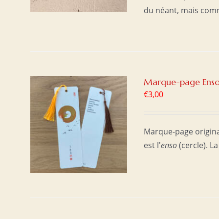
du néant, mais com
Marque-page Enso 
€
3,00
ER
/
Marque-page origina
est l'
enso
(cercle). La