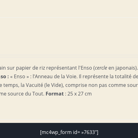
in sur papier de riz représentant l'Enso (
cercle
en japonais)
nso :
« Enso » : l’Anneau de la Voie. Il représente la totalité d
me temps, la Vacuité (le Vide), comprise non pas comme sou
me source du Tout.
Format
: 25 x 27 cm
[mc4wp_form id= »7633″]