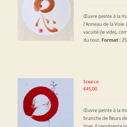
ER
/
Œuvre peinte à la ma
l'Anneau de la Voie. 
vacuité (le vide), 
du tout.
Format
: 25
Source
€
45,00
ER
/
Œuvre peinte à la ma
branche de fleurs d
Voie. Il représente l