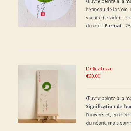
Œuvre peinte à la ma
l'Anneau de la Voie. 
vacuité (le vide), 
du tout.
Format
: 25
Délicatesse
€
60,00
ER
/
Œuvre peinte à la m
Signification de l’e
l’univers et, en mêm
du néant, mais com