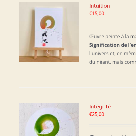
Intuition
€
15,00
ER
/
Œuvre peinte à la ma
Signification de l'e
l'univers et, en mê
du néant, mais com
Intégrité
€
25,00
ER
/