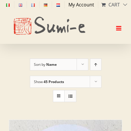
Skip
My Account
CART
to
content
Sort by
Name
Show
45 Products