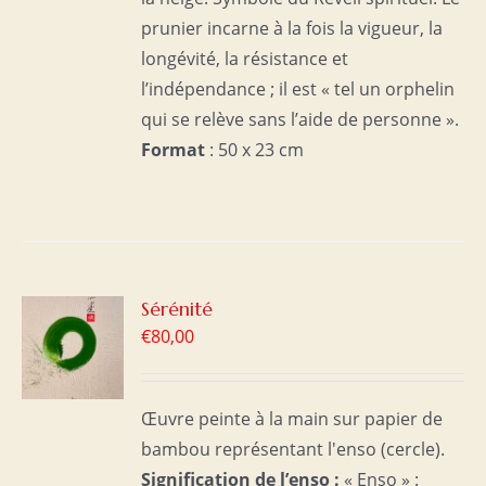
prunier incarne à la fois la vigueur, la
longévité, la résistance et
l’indépendance ; il est « tel un orphelin
qui se relève sans l’aide de personne ».
Format
: 50 x 23 cm
R
Sérénité
€
80,00
S
Œuvre peinte à la main sur papier de
bambou représentant l'enso (cercle).
Signification de l’enso :
« Enso » :