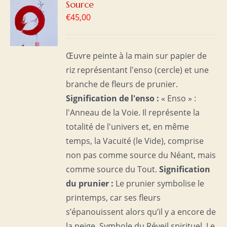
R
Source
€
45,00
S
Œuvre peinte à la main sur papier de
riz représentant l'enso (cercle) et une
branche de fleurs de prunier.
Signification de l'enso :
« Enso » :
l'Anneau de la Voie. Il représente la
totalité de l'univers et, en même
temps, la Vacuité (le Vide), comprise
non pas comme source du Néant, mais
comme source du Tout.
Signification
du prunier :
Le prunier symbolise le
printemps, car ses fleurs
s’épanouissent alors qu’il y a encore de
la neige. Symbole du Réveil spirituel. Le