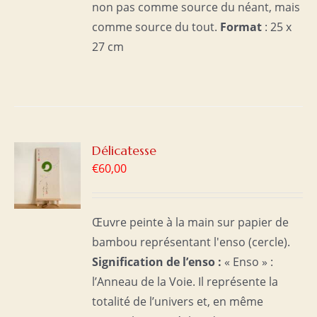
non pas comme source du néant, mais
comme source du tout.
Format
: 25 x
27 cm
R
Délicatesse
€
60,00
S
Œuvre peinte à la main sur papier de
bambou représentant l'enso (cercle).
Signification de l’enso :
« Enso » :
l’Anneau de la Voie. Il représente la
totalité de l’univers et, en même