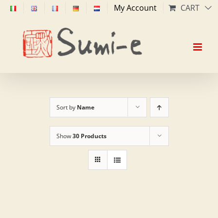
Skip
My Account
CART
to
content
Sort by
Name
Show
30 Products