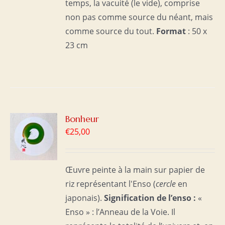
temps, la vacuité (le vide), comprise
non pas comme source du néant, mais
comme source du tout.
Format
: 50 x
23 cm
R
Bonheur
€
25,00
S
Œuvre peinte à la main sur papier de
riz représentant l'Enso (
cercle
en
japonais).
Signification de l’enso :
«
Enso » : l’Anneau de la Voie. Il