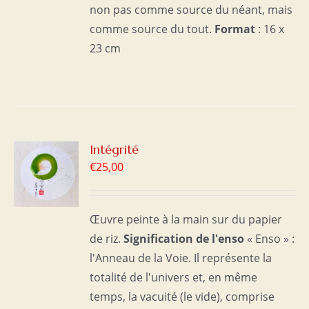
non pas comme source du néant, mais
comme source du tout.
Format
: 16 x
23 cm
R
Intégrité
€
25,00
S
Œuvre peinte à la main sur du papier
de riz.
Signification de l'enso
« Enso » :
l'Anneau de la Voie. Il représente la
totalité de l'univers et, en même
temps, la vacuité (le vide), comprise