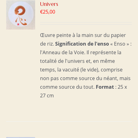
R
Univers
€
25,00
S
Œuvre peinte à la main sur du papier
de riz.
Signification de l'enso
« Enso » :
l'Anneau de la Voie. Il représente la
totalité de l'univers et, en même
temps, la vacuité (le vide), comprise
non pas comme source du néant, mais
comme source du tout.
Format
: 25 x
27 cm