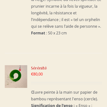
prunier incarne à la fois la vigueur, la
longévité, la résistance et
l’indépendance ; il est « tel un orphelin
qui se relève sans l’aide de personne ».
Format
: 50 x 23 cm
R
Sérénité
€
80,00
S
Œuvre peinte à la main sur papier de
bambou représentant l'enso (cercle).
Signification de l’enso :
« Enso » :