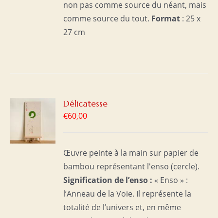
non pas comme source du néant, mais
comme source du tout.
Format
: 25 x
27 cm
R
Délicatesse
€
60,00
S
Œuvre peinte à la main sur papier de
bambou représentant l'enso (cercle).
Signification de l’enso :
« Enso » :
l’Anneau de la Voie. Il représente la
totalité de l’univers et, en même