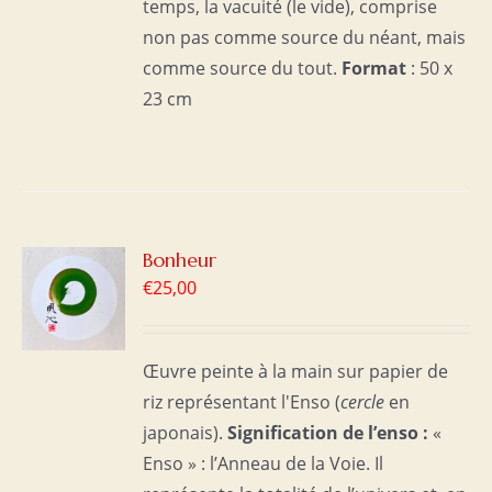
temps, la vacuité (le vide), comprise
non pas comme source du néant, mais
comme source du tout.
Format
: 50 x
23 cm
R
Bonheur
€
25,00
S
Œuvre peinte à la main sur papier de
riz représentant l'Enso (
cercle
en
japonais).
Signification de l’enso :
«
Enso » : l’Anneau de la Voie. Il