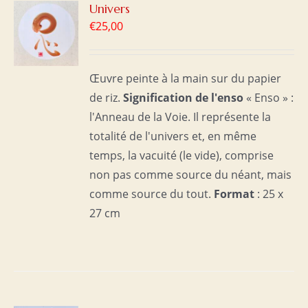
R
Univers
€
25,00
S
Œuvre peinte à la main sur du papier
de riz.
Signification de l'enso
« Enso » :
l'Anneau de la Voie. Il représente la
totalité de l'univers et, en même
temps, la vacuité (le vide), comprise
non pas comme source du néant, mais
comme source du tout.
Format
: 25 x
27 cm