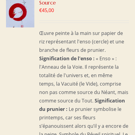
R
Source
€
45,00
S
Œuvre peinte à la main sur papier de
riz représentant l'enso (cercle) et une
branche de fleurs de prunier.
Signification de l'enso :
« Enso » :
l'Anneau de la Voie. Il représente la
totalité de l'univers et, en même
temps, la Vacuité (le Vide), comprise
non pas comme source du Néant, mais
comme source du Tout.
Signification
du prunier :
Le prunier symbolise le
printemps, car ses fleurs
s’épanouissent alors qu’il y a encore de
la neige. Symbole du Réveil spirituel. Le