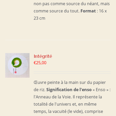
non pas comme source du néant, mais
comme source du tout.
Format
: 16 x
23 cm
R
Intégrité
€
25,00
S
Œuvre peinte à la main sur du papier
de riz.
Signification de l'enso
« Enso » :
l'Anneau de la Voie. Il représente la
totalité de l'univers et, en même
temps, la vacuité (le vide), comprise