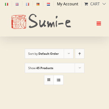
Skip
My Account
CART
to
content
Sort by
Default Order
Show
45 Products