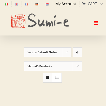
Skip
My Account
CART
to
content
Sort by
Default Order
Show
45 Products