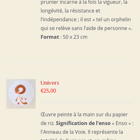
prunier incarne à la fois la vigueur, la
longévité, la résistance et
l’indépendance ; il est « tel un orphelin
qui se relève sans l’aide de personne ».
Format
: 50 x 23 cm
R
Univers
€
25,00
S
Œuvre peinte à la main sur du papier
de riz.
Signification de l'enso
« Enso » :
l'Anneau de la Voie. Il représente la