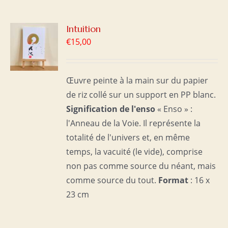
R
Intuition
€
15,00
S
Œuvre peinte à la main sur du papier
de riz collé sur un support en PP blanc.
Signification de l'enso
« Enso » :
l'Anneau de la Voie. Il représente la
totalité de l'univers et, en même
temps, la vacuité (le vide), comprise
non pas comme source du néant, mais
comme source du tout.
Format
: 16 x
23 cm