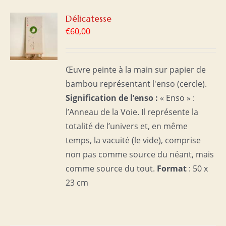
R
Délicatesse
€
60,00
S
Œuvre peinte à la main sur papier de
bambou représentant l'enso (cercle).
Signification de l’enso :
« Enso » :
l’Anneau de la Voie. Il représente la
totalité de l’univers et, en même
temps, la vacuité (le vide), comprise
non pas comme source du néant, mais
comme source du tout.
Format
: 50 x
23 cm