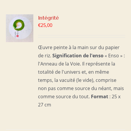
R
Intégrité
€
25,00
S
Œuvre peinte à la main sur du papier
de riz.
Signification de l'enso
« Enso » :
l'Anneau de la Voie. Il représente la
totalité de l'univers et, en même
temps, la vacuité (le vide), comprise
non pas comme source du néant, mais
comme source du tout.
Format
: 25 x
27 cm