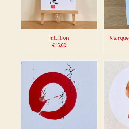
Intuition
Marque-
€
15,00
DETAILS
AJOUTER AU PANIER
/
DETAILS