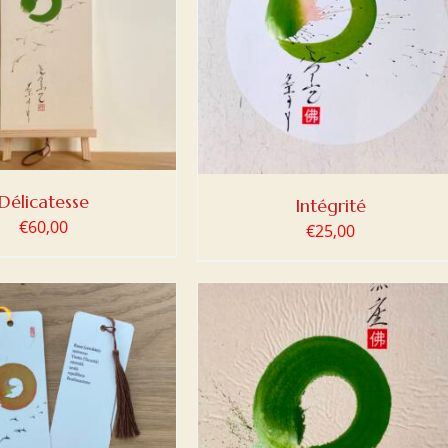
ER AU PANIER
/
DETAILS
Délicatesse
Intégrité
€
60,00
€
25,00
ER AU PANIER
/
DETAILS