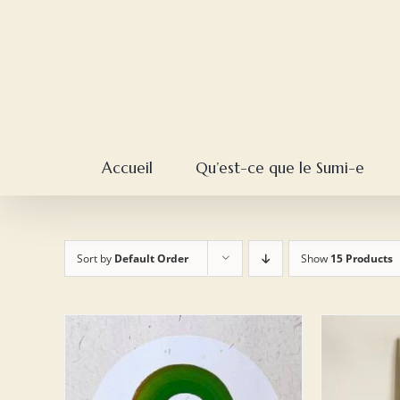
Skip
to
content
Accueil
Qu’est-ce que le Sumi-e
Sort by
Default Order
Show
15 Products