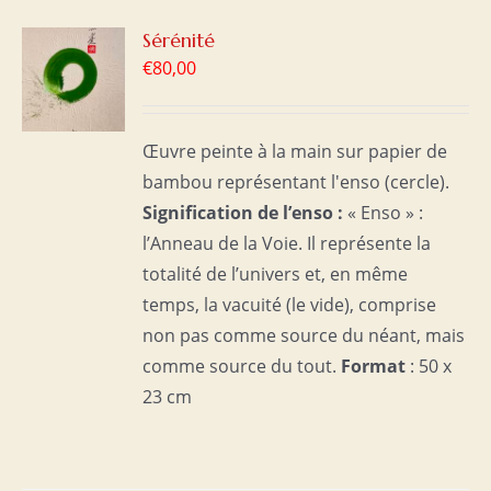
R
Sérénité
€
80,00
S
Œuvre peinte à la main sur papier de
bambou représentant l'enso (cercle).
Signification de l’enso :
« Enso » :
l’Anneau de la Voie. Il représente la
totalité de l’univers et, en même
temps, la vacuité (le vide), comprise
non pas comme source du néant, mais
comme source du tout.
Format
: 50 x
23 cm