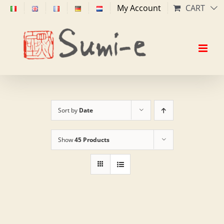
Skip
My Account
CART
to
content
Sort by
Date
Show
45 Products