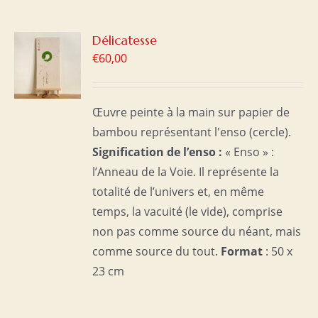
R
Délicatesse
€
60,00
S
Œuvre peinte à la main sur papier de
bambou représentant l'enso (cercle).
Signification de l’enso :
« Enso » :
l’Anneau de la Voie. Il représente la
totalité de l’univers et, en même
temps, la vacuité (le vide), comprise
non pas comme source du néant, mais
comme source du tout.
Format
: 50 x
23 cm