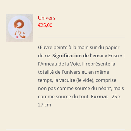
R
Univers
€
25,00
S
Œuvre peinte à la main sur du papier
de riz.
Signification de l'enso
« Enso » :
l'Anneau de la Voie. Il représente la
totalité de l'univers et, en même
temps, la vacuité (le vide), comprise
non pas comme source du néant, mais
comme source du tout.
Format
: 25 x
27 cm