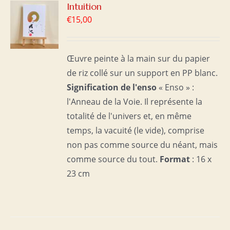
R
Intuition
€
15,00
S
Œuvre peinte à la main sur du papier
de riz collé sur un support en PP blanc.
Signification de l'enso
« Enso » :
l'Anneau de la Voie. Il représente la
totalité de l'univers et, en même
temps, la vacuité (le vide), comprise
non pas comme source du néant, mais
comme source du tout.
Format
: 16 x
23 cm