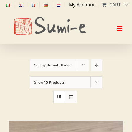
Skip
My Account
CART
to
content
Sort by
Default Order
Show
15 Products