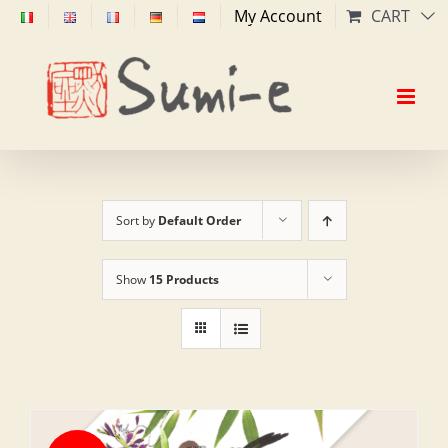
Skip
My Account
CART
to
content
Sort by
Default Order
Show
15 Products