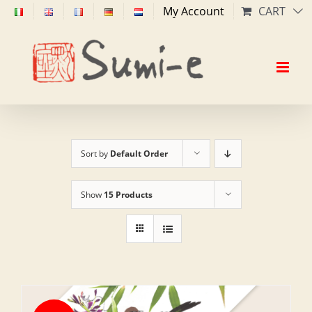
Skip
My Account
CART
to
content
Sort by
Default Order
Show
15 Products