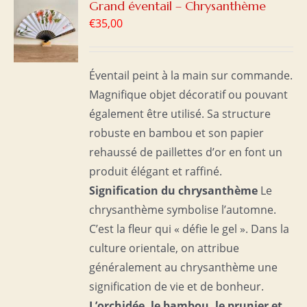
R
Grand éventail – Chrysanthème
€
35,00
S
Éventail peint à la main sur commande.
Magnifique objet décoratif ou pouvant
également être utilisé. Sa structure
robuste en bambou et son papier
rehaussé de paillettes d’or en font un
produit élégant et raffiné.
Signification du chrysanthème
Le
chrysanthème symbolise l’automne.
C’est la fleur qui « défie le gel ». Dans la
culture orientale, on attribue
généralement au chrysanthème une
signification de vie et de bonheur.
L’orchidée, le bambou, le prunier et