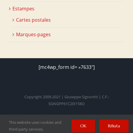
Estampes
Cartes postales
Marques-pages
[mc4wp_form id= »7633″]
Copyright 2009-2021 | Giuseppe Signoritti | C.F.:
SGNGPP61C20I158O
This website uses cookies and
Facebook
Twitter
Instagram
Pinterest
YouTube
OK
Rifiuta
third party services.