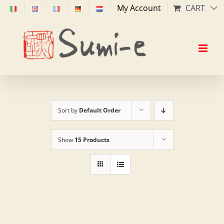
Skip
My Account
CART
to
content
Sort by
Default Order
Show
15 Products