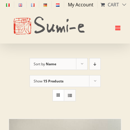
Skip
My Account
CART
to
content
Sort by
Name
Show
15 Products