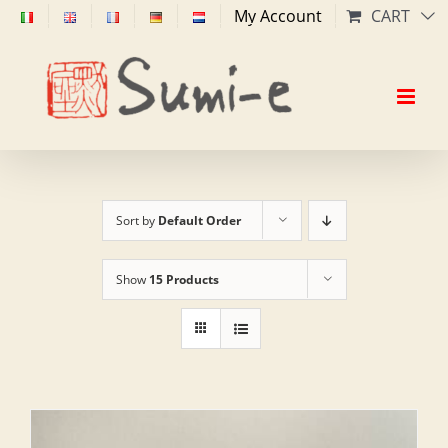
Skip
My Account
CART
to
content
Sort by
Default Order
Show
15 Products