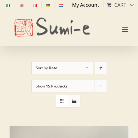
Skip
My Account
CART
to
content
Sort by
Date
Show
15 Products