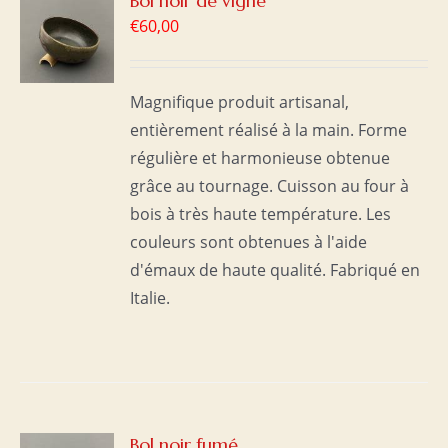
Bol noir de vigne
€
60,00
S
Magnifique produit artisanal,
entièrement réalisé à la main. Forme
régulière et harmonieuse obtenue
grâce au tournage. Cuisson au four à
bois à très haute température. Les
couleurs sont obtenues à l'aide
d'émaux de haute qualité. Fabriqué en
Italie.
R
Bol noir fumé