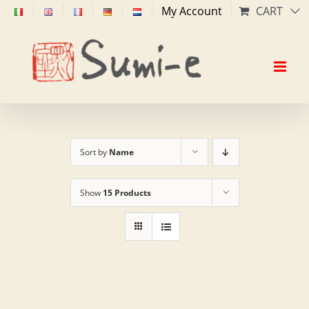
Skip
My Account
CART
to
content
Sort by
Name
Show
15 Products