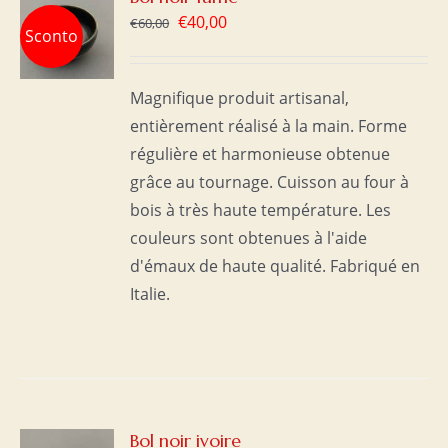
Le
Le
€
40,00
€
60,00
Sconto
prix
prix
initial
actuel
S
Magnifique produit artisanal,
était :
est :
entièrement réalisé à la main. Forme
€60,00.
€40,00.
régulière et harmonieuse obtenue
grâce au tournage. Cuisson au four à
bois à très haute température. Les
couleurs sont obtenues à l'aide
d'émaux de haute qualité. Fabriqué en
Italie.
R
Bol noir ivoire