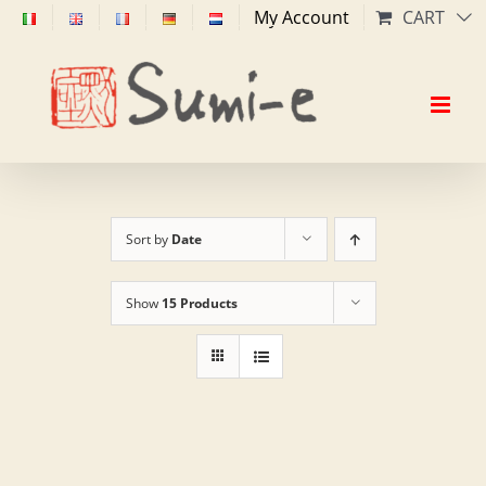
Skip
My Account
CART
to
content
Sort by
Date
Show
15 Products