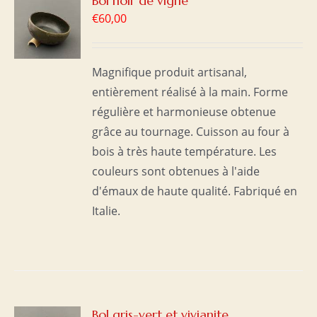
Bol noir de vigne
€
60,00
S
Magnifique produit artisanal,
entièrement réalisé à la main. Forme
régulière et harmonieuse obtenue
grâce au tournage. Cuisson au four à
bois à très haute température. Les
couleurs sont obtenues à l'aide
d'émaux de haute qualité. Fabriqué en
Italie.
R
Bol gris-vert et vivianite