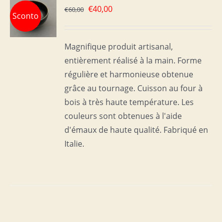
Le
Le
€
40,00
€
60,00
Sconto
prix
prix
initial
actuel
S
Magnifique produit artisanal,
était :
est :
entièrement réalisé à la main. Forme
€60,00.
€40,00.
régulière et harmonieuse obtenue
grâce au tournage. Cuisson au four à
bois à très haute température. Les
couleurs sont obtenues à l'aide
d'émaux de haute qualité. Fabriqué en
Italie.