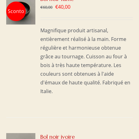
Le
Le
€
40,00
€
60,00
Sconto
prix
prix
initial
actuel
S
Magnifique produit artisanal,
était :
est :
entièrement réalisé à la main. Forme
€60,00.
€40,00.
régulière et harmonieuse obtenue
grâce au tournage. Cuisson au four à
bois à très haute température. Les
couleurs sont obtenues à l'aide
d'émaux de haute qualité. Fabriqué en
Italie.
R
Bol noir ivoire