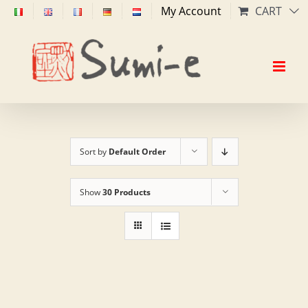
Skip
My Account
CART
to
content
Sort by
Default Order
Show
30 Products