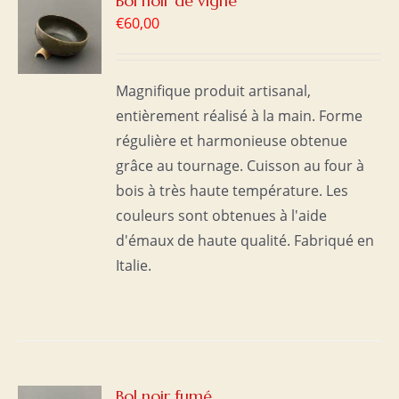
Bol noir de vigne
€
60,00
S
Magnifique produit artisanal,
entièrement réalisé à la main. Forme
régulière et harmonieuse obtenue
grâce au tournage. Cuisson au four à
bois à très haute température. Les
couleurs sont obtenues à l'aide
d'émaux de haute qualité. Fabriqué en
Italie.
R
Bol noir fumé