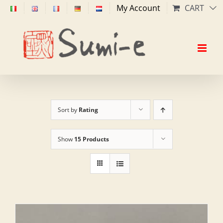
Skip
My Account
CART
to
content
Sort by
Rating
Show
15 Products