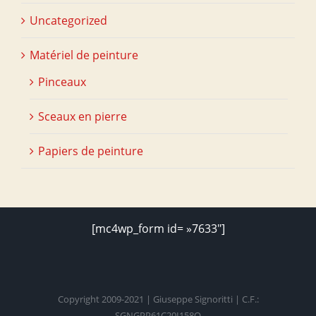
Uncategorized
Matériel de peinture
Pinceaux
Sceaux en pierre
Papiers de peinture
[mc4wp_form id= »7633″]
Copyright 2009-2021 | Giuseppe Signoritti | C.F.:
SGNGPP61C20I158O