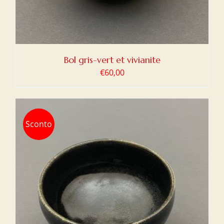
Bol gris-vert et vivianite
€
60,00
Sconto