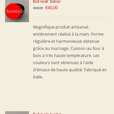
R
Bol noir fumé
Le
Le
€
40,00
€
60,00
Sconto
prix
prix
initial
actuel
S
Magnifique produit artisanal,
était :
est :
entièrement réalisé à la main. Forme
€60,00.
€40,00.
régulière et harmonieuse obtenue
grâce au tournage. Cuisson au four à
bois à très haute température. Les
couleurs sont obtenues à l'aide
d'émaux de haute qualité. Fabriqué en
Italie.
R