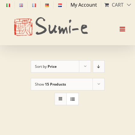
Skip
My Account
CART
to
content
Sort by
Price
Show
15 Products