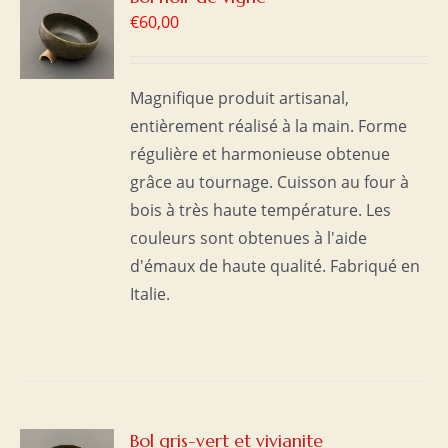
€
60,00
S
Magnifique produit artisanal,
entièrement réalisé à la main. Forme
régulière et harmonieuse obtenue
grâce au tournage. Cuisson au four à
bois à très haute température. Les
couleurs sont obtenues à l'aide
d'émaux de haute qualité. Fabriqué en
Italie.
R
Bol gris-vert et vivianite