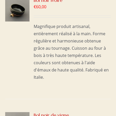
Bol noir ivoire
€
60,00
S
Magnifique produit artisanal,
entièrement réalisé à la main. Forme
régulière et harmonieuse obtenue
grâce au tournage. Cuisson au four à
bois à très haute température. Les
couleurs sont obtenues à l'aide
d'émaux de haute qualité. Fabriqué en
Italie.
R
Bol noir de vigne