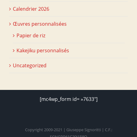
Calendrier 2026
Œuvres personnalisées
Papier de riz
Kakejiku personnalisés
Uncategorized
[mc4wp_form id= »7633″]
Copyright 2009-2021 | Giuseppe Signoritti | C.F.:
SGNGPP61C20I158O