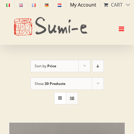
Skip
My Account
CART
to
content
Sort by
Price
Show
30 Products