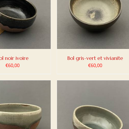
ER AU PANIER
/
DETAILS
ol noir ivoire
Bol gris-vert et vivianite
€
60,00
€
60,00
ER AU PANIER
/
DETAILS