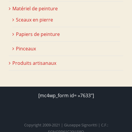
Matériel de peinture
Sceaux en pierre
Papiers de peinture
Pinceaux
Produits artisanaux
[mc4wp_form id= »7633″]
Copyright 2009-2021 | Giuseppe Signoritti | C.F.:
SGNGPP61C20I158O