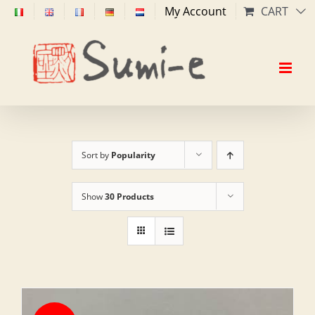
Skip
My Account
CART
to
content
Sort by
Popularity
Show
30 Products