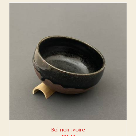
initial
actuel
était :
est :
€60,00.
€40,00.
Bol noir ivoire