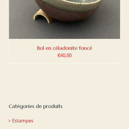
Bol en céladonite foncé
€
40,00
Catégories de produits
Estampes