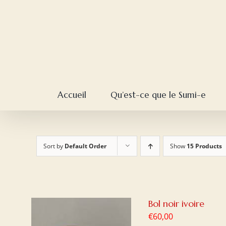
Skip
to
content
Accueil
Qu’est-ce que le Sumi-e
Sort by
Default Order
Show
15 Products
Bol noir ivoire
€
60,00