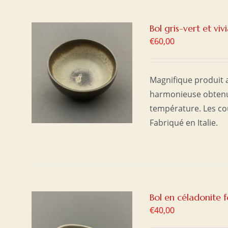
Bol gris-vert et viv
€
60,00
ER
/
Magnifique produit a
harmonieuse obtenue
température. Les co
Fabriqué en Italie.
Bol en céladonite 
€
40,00