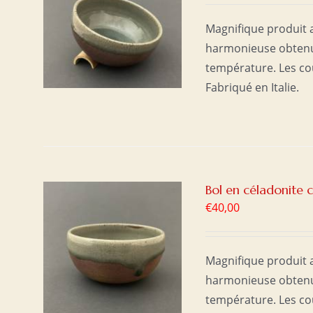
ER
/
Magnifique produit a
harmonieuse obtenue
température. Les co
Fabriqué en Italie.
Bol en céladonite c
€
40,00
ER
/
Magnifique produit a
harmonieuse obtenue
température. Les co