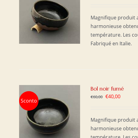
ER
/
Magnifique produit a
harmonieuse obtenue
température. Les co
Fabriqué en Italie.
Bol noir fumé
Le
Le
€
40,00
€
60,00
Sconto
prix
prix
initial
actuel
ER
/
Magnifique produit a
était :
est :
harmonieuse obtenue
€60,00.
€40,00.
température. Les co