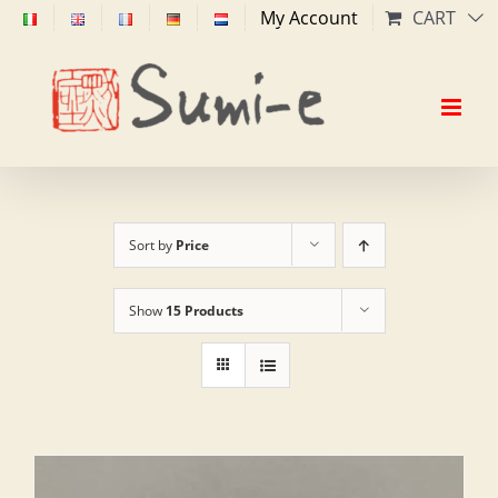
Skip
My Account
CART
to
content
Sort by
Price
Show
15 Products