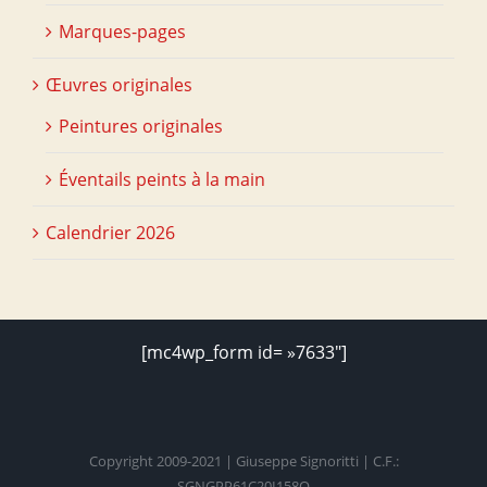
Marques-pages
Œuvres originales
Peintures originales
Éventails peints à la main
Calendrier 2026
[mc4wp_form id= »7633″]
Copyright 2009-2021 | Giuseppe Signoritti | C.F.:
SGNGPP61C20I158O