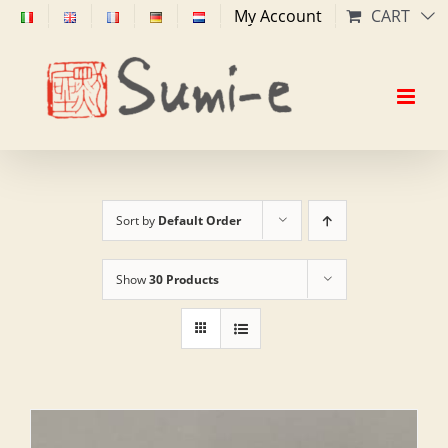
Skip
My Account
CART
to
content
Sort by
Default Order
Show
30 Products