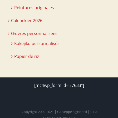
Peintures originales
Calendrier 2026
Œuvres personnalisées
Kakejiku personnalisés
Papier de riz
[mc4wp_form id= »7633″]
Copyright 2009-2021 | Giuseppe Signoritti | C.F.:
SGNGPP61C20I158O