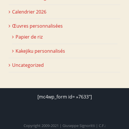
Calendrier 2026
Œuvres personnalisées
Papier de riz
Kakejiku personnalisés
Uncategorized
[mc4wp_form id= »7633″]
Copyright 2009-2021 | Giuseppe Signoritti | C.F.: