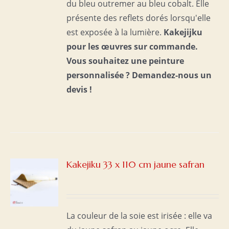
du bleu outremer au bleu cobalt. Elle
présente des reflets dorés lorsqu'elle
est exposée à la lumière.
Kakejijku
pour les œuvres sur commande.
Vous souhaitez une peinture
personnalisée ?
Demandez-nous un
devis !
Kakejiku 33 x 110 cm jaune safran
S
La couleur de la soie est irisée : elle va