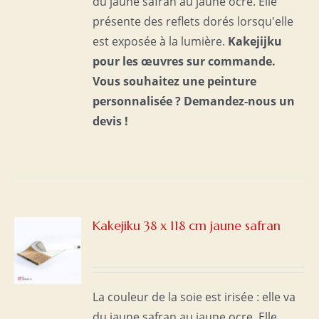
du jaune safran au jaune ocre. Elle
présente des reflets dorés lorsqu'elle
est exposée à la lumière.
Kakejijku
pour les œuvres sur commande.
Vous souhaitez une peinture
personnalisée ?
Demandez-nous un
devis !
Kakejiku 38 x 118 cm jaune safran
S
La couleur de la soie est irisée : elle va
du jaune safran au jaune ocre. Elle