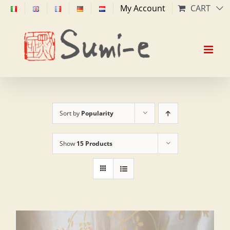
Skip
My Account
CART
to
content
Sort by
Popularity
Show
15 Products