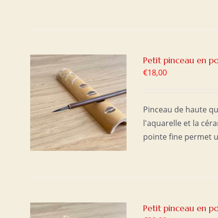
Petit pinceau en po
€
18,00
ER
/
Pinceau de haute qua
l'aquarelle et la cé
pointe fine permet u
Petit pinceau en po