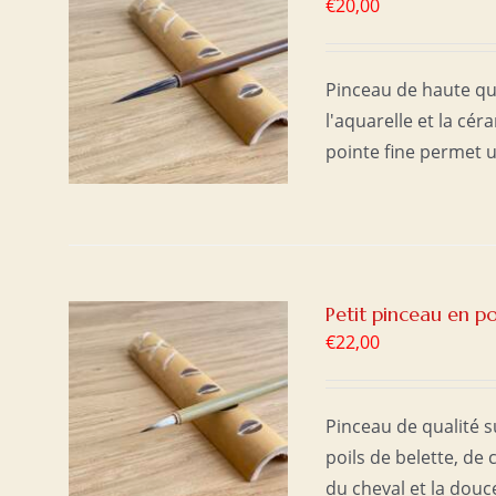
€
20,00
ER
/
Pinceau de haute qua
l'aquarelle et la cé
pointe fine permet u
Petit pinceau en po
€
22,00
ER
/
Pinceau de qualité 
poils de belette, de c
du cheval et la douce