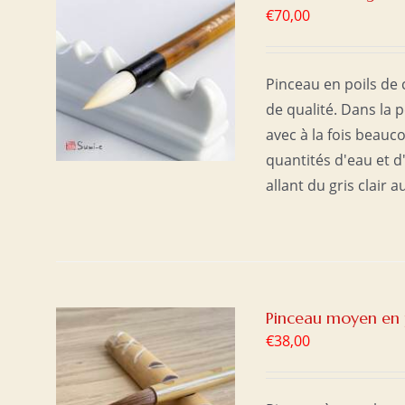
€
70,00
ER
/
Pinceau en poils de
de qualité. Dans la p
avec à la fois beauc
quantités d'eau et 
allant du gris clair a
Pinceau moyen en p
€
38,00
ER
/