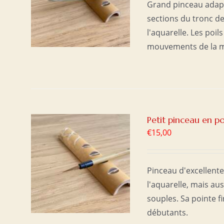
Grand pinceau adapté
sections du tronc de
l'aquarelle. Les poil
mouvements de la m
Petit pinceau en po
€
15,00
ER
/
Pinceau d'excellente 
l'aquarelle, mais au
souples. Sa pointe 
débutants.