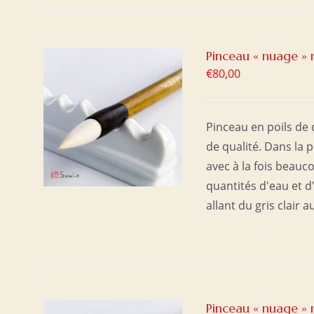
Pinceau « nuage » 
€
80,00
ER
/
Pinceau en poils de
de qualité. Dans la p
avec à la fois beauc
quantités d'eau et 
allant du gris clair a
Pinceau « nuage » 