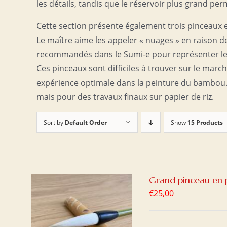
les détails, tandis que le réservoir plus grand per
Cette section présente également trois pinceaux en
Le maître aime les appeler « nuages » en raison de
recommandés dans le Sumi-e pour représenter l
Ces pinceaux sont difficiles à trouver sur le mar
expérience optimale dans la peinture du bambou.
mais pour des travaux finaux sur papier de riz.
Sort by
Default Order
Show
15 Products
Grand pinceau en p
€
25,00
ER
/