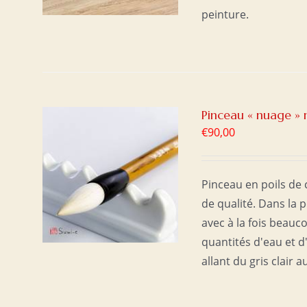
peinture.
Pinceau « nuage » n
€
90,00
ER
/
Pinceau en poils de
de qualité. Dans la p
avec à la fois beauc
quantités d'eau et 
allant du gris clair a