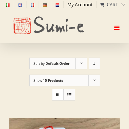
Skip
My Account
CART
to
content
Sort by
Default Order
Show
15 Products