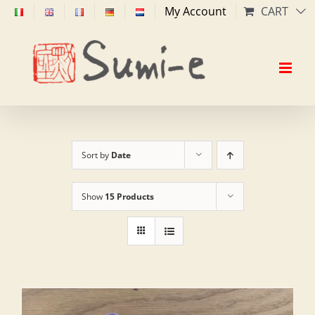
Skip
My Account
CART
to
content
Sort by
Date
Show
15 Products