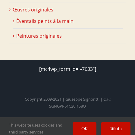
Œuvres originales
Éventails peints à la main
Peintures originales
[mc4wp_form id= »7633″]
Copyright 2009-2021 | Giuseppe Signoritti | C.F.:
SGNGPP61C20I158O
This website uses cookies and
Facebook
Twitter
Instagram
Pinterest
YouTube
OK
Rifiuta
third party services.