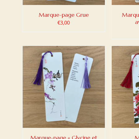
Marque-page Grue
Marqu
a
€
3,00
DETAILS
AJOUTER AU PANIER
/
DETAILS
AJOUT
Marque-page « Glycine et
M