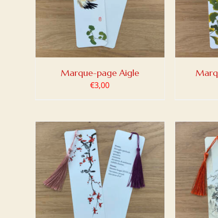
Marque-page Aigle
Marq
€
3,00
DETAILS
AJOUTER AU PANIER
/
DETAILS
AJOUT