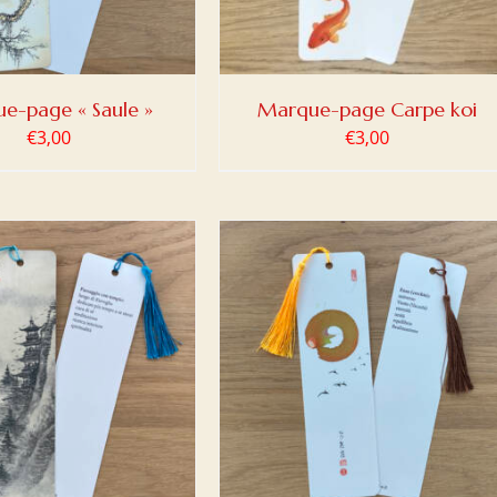
e-page « Saule »
Marque-page Carpe koi
€
3,00
€
3,00
ER AU PANIER
/
DETAILS