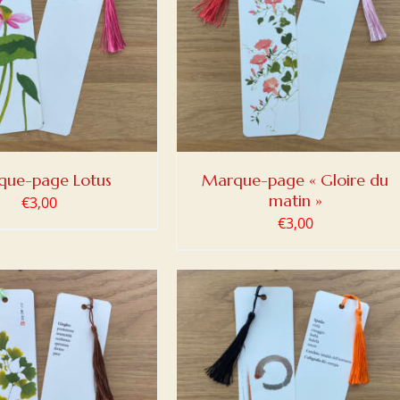
ER AU PANIER
/
DETAILS
que-page Lotus
Marque-page « Gloire du
matin »
€
3,00
€
3,00
ER AU PANIER
/
DETAILS