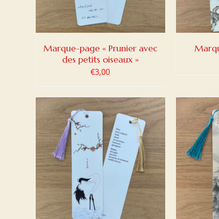
Marque-page « Prunier avec
Marqu
des petits oiseaux »
€
3,00
DETAILS
AJOUTER AU PANIER
/
DETAILS
AJOUT