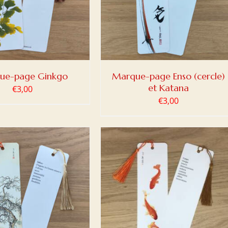
ue-page Ginkgo
Marque-page Enso (cercle)
et Katana
€
3,00
€
3,00
ER AU PANIER
/
DETAILS