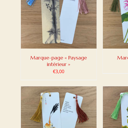
DETAILS
AJOUTER AU PANIER
/
DETAILS
AJOUT
Marque-page « Paysage
Mar
intérieur »
€
3,00
DETAILS
AJOUTER AU PANIER
/
DETAILS
AJOUT