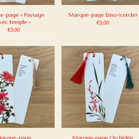
e-page « Paysage
Marque-page Enso (cercle)
vec temple »
€
3,00
€
3,00
ER AU PANIER
/
DETAILS
arque-page
Marque-page Orchidée