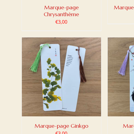
Marque-page
Marque-
Chrysanthème
€
3,00
DETAILS
AJOUTER AU PANIER
/
DETAILS
AJOUT
Marque-page Ginkgo
Mar
€
3,00