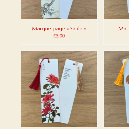
Marque-page « Saule »
Mar
€
3,00
DETAILS
AJOUTER AU PANIER
/
DETAILS
AJOUT