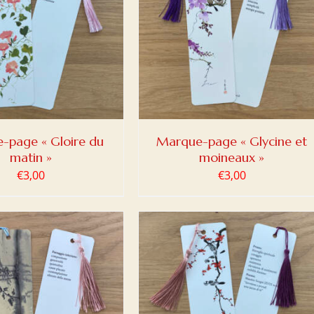
ER AU PANIER
/
DETAILS
-page « Gloire du
Marque-page « Glycine et
matin »
moineaux »
€
3,00
€
3,00
ER AU PANIER
/
DETAILS