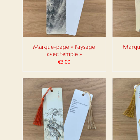
Marque-page « Paysage
Marqu
avec temple »
€
3,00
DETAILS
AJOUTER AU PANIER
/
DETAILS
AJOUT