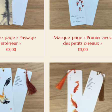
e-page « Paysage
Marque-page « Prunier avec
intérieur »
des petits oiseaux »
€
3,00
€
3,00
ER AU PANIER
/
DETAILS