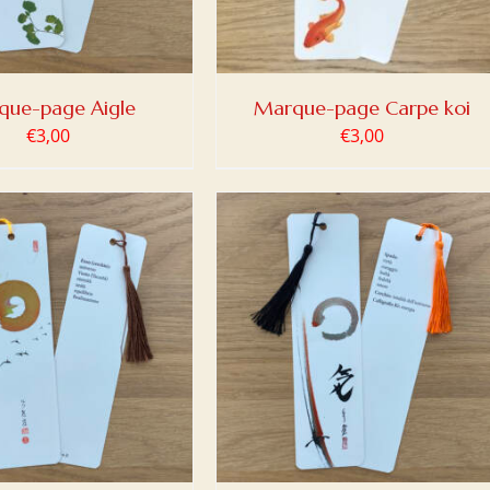
que-page Aigle
Marque-page Carpe koi
€
3,00
€
3,00
ER AU PANIER
/
DETAILS