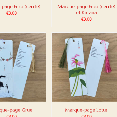
page Enso (cercle)
Marque-page Enso (cercle)
et Katana
€
3,00
€
3,00
ER AU PANIER
/
DETAILS
que-page Grue
Marque-page Lotus
€
3,00
€
3,00