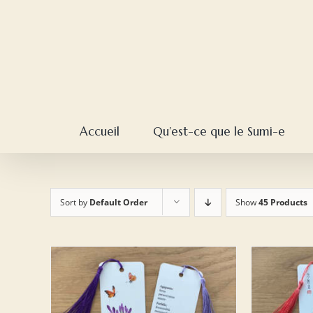
Skip
to
content
Accueil
Qu’est-ce que le Sumi-e
Sort by
Default Order
Show
45 Products