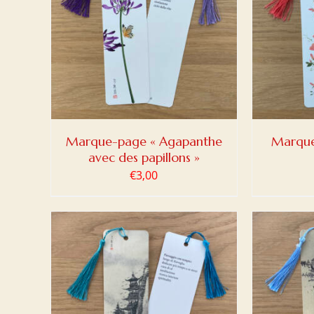
DETAILS
AJOUTER AU PANIER
/
DETAILS
AJOUT
Marque-page « Agapanthe
Marque
avec des papillons »
€
3,00
DETAILS
AJOUTER AU PANIER
/
DETAILS
AJOUT