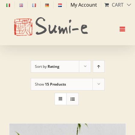
Skip
My Account
CART
to
content
Sort by
Rating
Show
15 Products