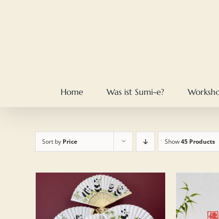
Skip
to
content
Home
Was ist Sumi-e?
Worksh
Sort by
Price
Show
45 Products