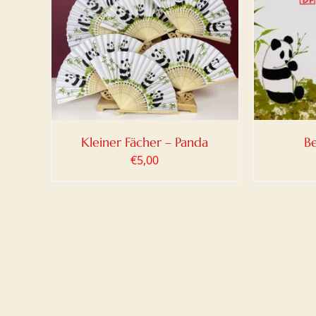
DETAILS
IN DEN WARENKORB
/
DETAILS
Kleiner Fächer – Panda
B
€
5,00