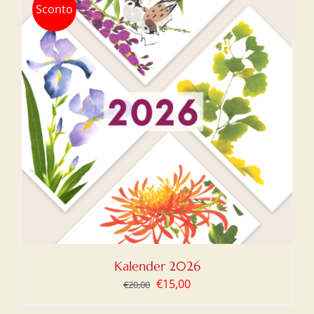
Sconto
Kalender 2026
Ursprünglicher
Aktueller
€
15,00
€
20,00
Preis
Preis