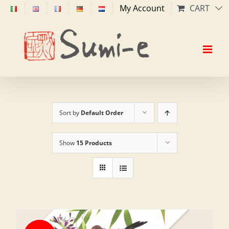
Skip
My Account
CART
to
content
Sort by
Default Order
Show
15 Products