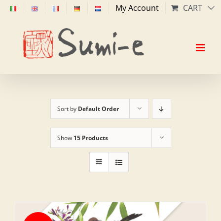
Skip
My Account
CART
to
content
Sort by
Default Order
Show
15 Products