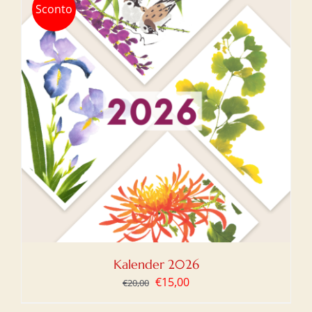
Sconto
Kalender 2026
Ursprünglicher
Aktueller
€
15,00
€
20,00
Preis
Preis