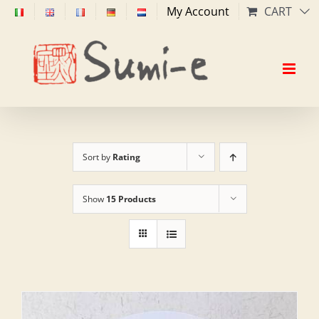
Skip
My Account
CART
to
content
Sort by
Rating
Show
15 Products