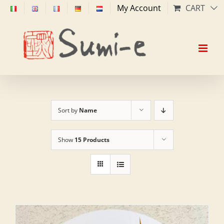
Skip
My Account
CART
to
content
Sort by
Name
Show
15 Products